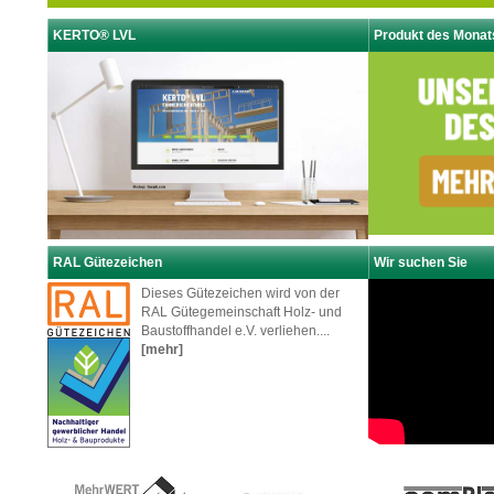
KERTO® LVL
Produkt des Monat
RAL Gütezeichen
Wir suchen Sie
Dieses Gütezeichen wird von der
RAL Gütegemeinschaft Holz- und
Baustoffhandel e.V. verliehen....
[mehr]