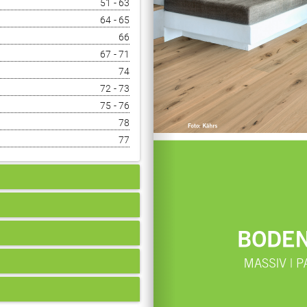
51 - 63
64 - 65
66
67 - 71
74
72 - 73
75 - 76
78
Foto: Kährs
77
BOD?NP
MASSIV | P