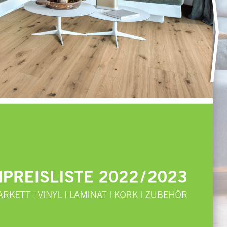
R?ISLIST?  2022 / 2023
ARK?TT | VINYL | LAMINAT | KORK | ZUB?HÖR