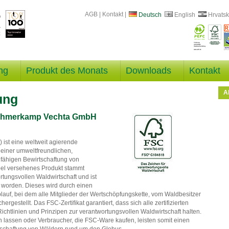
AGB
|
Kontakt
|
Deutsch
English
Hrvatsk
ng
Produkt des Monats
Downloads
Kontakt
A
ung
l Ahmerkamp Vechta GmbH
ist eine weltweit agierende
 einer umweltfreundlichen,
gfähigen Bewirtschaftung von
bel versehenes Produkt stammt
tungsvollen Waldwirtschaft und ist
ht worden. Dieses wird durch einen
auf, bei dem alle Mitglieder der Wertschöpfungskette, vom Waldbesitzer
hergestellt. Das FSC-Zertifikat garantiert, dass sich alle zertifizierten
ichtlinien und Prinzipen zur verantwortungsvollen Waldwirtschaft halten.
n lassen oder Verbraucher, die FSC-Ware kaufen, leisten somit einen
rtschaftung von Wäldern rund um den Globus.