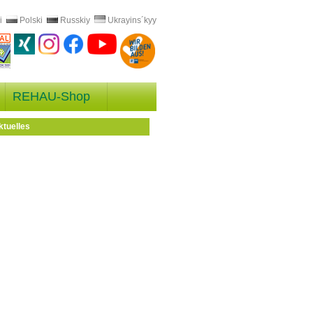
i
Polski
Russkiy
Ukrayins´kyy
REHAU-Shop
ktuelles