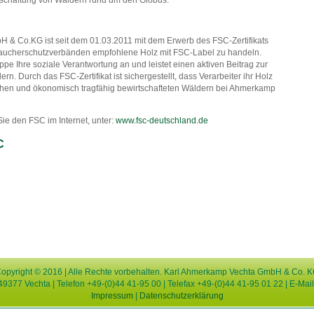
 & Co.KG ist seit dem 01.03.2011 mit dem Erwerb des FSC-Zertifikats
raucherschutzverbänden empfohlene Holz mit FSC-Label zu handeln.
 Ihre soziale Verantwortung an und leistet einen aktiven Beitrag zur
n. Durch das FSC-Zertifikat ist sichergestellt, dass Verarbeiter ihr Holz
ichen und ökonomisch tragfähig bewirtschafteten Wäldern bei Ahmerkamp
 den FSC im Internet, unter:
www.fsc-deutschland.de
C
opyright © 2016 | Alle Rechte vorbehalten. Karl Ahmerkamp Vechta GmbH & Co. 
49377 Vechta | Telefon +49-(0)44 41-95 00 | Telefax +49-(0)44 41-95 01 22 | E-Mai
Impressum
|
Datenschutzerklärung