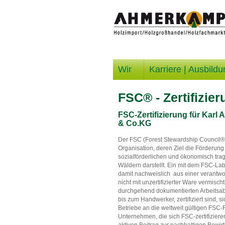
Wir
Karriere | Ausbildu
FSC® - Zertifizier
FSC-Zertifizierung für Kar
& Co.KG
Der FSC (Forest Stewardship Council®) 
Organisation, deren Ziel die Förderung
sozialförderlichen und ökonomisch tra
Wäldern darstellt. Ein mit dem FSC-La
damit nachweislich aus einer verantwor
nicht mit unzertifizierter Ware vermisc
durchgehend dokumentierten Arbeitsabl
bis zum Handwerker, zertifiziert sind, sic
Betriebe an die weltweit gültigen FSC-R
Unternehmen, die sich FSC-zertifiziere
aktiven Beitrag zur nachhaltigen Bewi